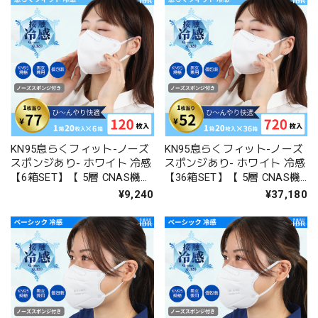
KN95息らくフィット-ノーズ
KN95息らくフィット-ノーズ
スポンジあり- ホワイト 冷感
スポンジあり- ホワイト 冷感
【6箱SET】【 5層 CNAS機関
【36箱SET】【 5層 CNAS機
認証済み 立体構造 不織布マ
関認証済み 立体構造 不織布
¥9,240
¥37,180
スク 個包装 男女兼用 】
マスク 個包装 男女兼用 】