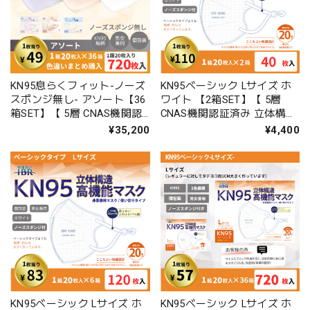
KN95息らくフィット-ノーズ
KN95ベーシック Lサイズ ホ
スポンジ無し- アソート【36
ワイト 【2箱SET】【 5層
箱SET】【 5層 CNAS機関認
CNAS機関認証済み 立体構造
証済み 立体構造 不織布マス
不織布マスク 個包装 男女兼
¥35,200
¥4,400
ク 個包装 男女兼用 】
用 】
KN95ベーシック Lサイズ ホ
KN95ベーシック Lサイズ ホ