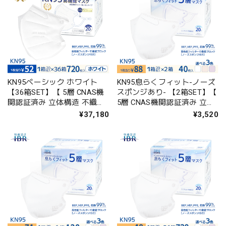
KN95ベーシック ホワイト
KN95息らくフィット-ノーズ
【36箱SET】【 5層 CNAS機
スポンジあり- 【2箱SET】【
関認証済み 立体構造 不織布
5層 CNAS機関認証済み 立体
マスク 個包装 男女兼用 】
構造 不織布マスク 個包装 男
¥37,180
¥3,520
女兼用 】